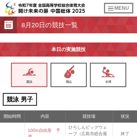
toggle
MENU
navigation
8月20日の競技一覧
本日の実施競技
競泳
飛込
水球
競泳 男子
開始時間
内容
競技場
状況
ひろしんビッグウェ
100m自由形 予
ーブ（広島市総合屋
終了
選