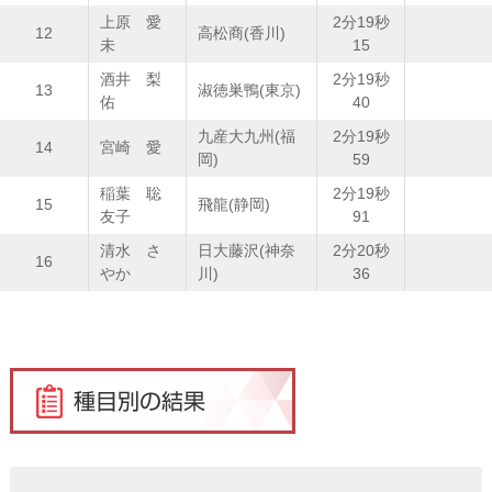
上原 愛
2分19秒
12
高松商(香川)
未
15
酒井 梨
2分19秒
13
淑徳巣鴨(東京)
佑
40
九産大九州(福
2分19秒
14
宮崎 愛
岡)
59
稲葉 聡
2分19秒
15
飛龍(静岡)
友子
91
清水 さ
日大藤沢(神奈
2分20秒
16
やか
川)
36