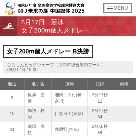
toggle
MENU
navigation
8月17日
競泳
女子200m個人メドレー
女子200m個人メドレー B決勝
ひろしんビッグウェーブ（広島市総合屋内プール）
08月17日 15:00
順位
選手名
所属
記録
備考
根岸 空
湘南工大付(神
2分17秒
9
希
奈川)
12
堀切 梓
2分17秒
10
目黒日大(東京)
彩
84
磯畑 麗
2分18秒
11
武蔵野(東京)
桜
59