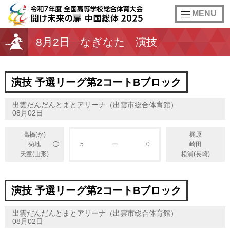
toggle
MENU
navigation
8月2日
なぎなた
演技
演技 予選リーグ第2コートBブロック
出雲だんだんとまとアリーナ（出雲市総合体育館）
08月02日
高橋(か)
梶原
◯
菊地
5
ー
0
崎田
天童(山形)
松浦(長崎)
演技 予選リーグ第2コートBブロック
出雲だんだんとまとアリーナ（出雲市総合体育館）
08月02日