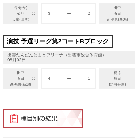
高橋(か)
田中
◯
菊地
3
ー
2
石田
天童(山形)
新潟東(新潟)
演技 予選リーグ第2コートBブロック
出雲だんだんとまとアリーナ（出雲市総合体育館）
08月02日
田中
梶原
◯
石田
4
ー
1
崎田
新潟東(新潟)
松浦(長崎)