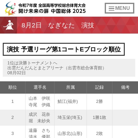
toggle
MENU
navigation
8月2日
なぎなた
演技
演技 予選リーグ第1コートEブロック順位
1位は決勝トーナメントへ
出雲だんだんとまとアリーナ（出雲市総合体育館）
08月02日
順位
選手名
所属
記録
備考
山本 伊咲
1
鯖江(福井)
2勝
寺尾 伊織
成沢 花奈
2
埼玉栄(埼玉)
1勝1敗
堀 未紗央
遠藤 さち
3
山形北(山形)
2敗
清水 優那